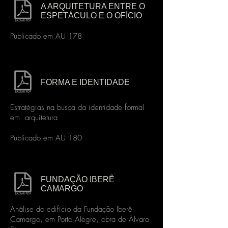
A ARQUITETURA ENTRE O
ESPETÁCULO E O OFÍCIO
Publicado em AU 178
FORMA E IDENTIDADE
Estratégias na busca da identidade formal
em arquitetura
Publicado em AU 180
FUNDAÇÃO IBERÊ
CAMARGO
Análise do edifício da Fundação Iberê
Camargo, em Porto Alegre, obra de Álvaro