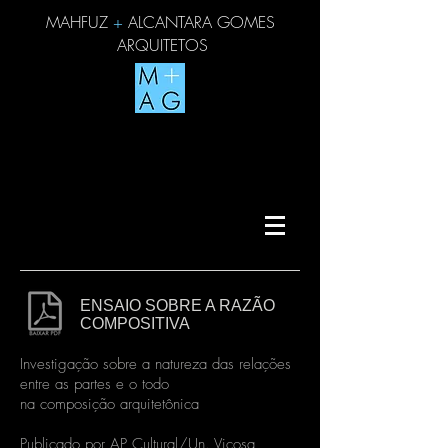
MAHFUZ
+
ALCANTARA GOMES
ARQUITETOS
ENSAIO SOBRE A RAZÃO
COMPOSITIVA
Investigação sobre a natureza das relações
entre as partes e o todo
na composição arquitetônica
Publicado por AP Cultural/Un. Viçosa