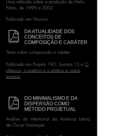
Uma reflexão sobre a produção de Helio
Piñón, de 1999 a 2002
Publicado em Vitruvius
DA ATUALIDADE DOS
CONCEITOS DE
COMPOSIÇÃO E CARÁTER
Texto sobre composição e caráter
Publicado em Projeto 195, Summa 15 e
O
clássico, o poético e o erótico e outros
ensaios
DO MINIMALISMO E DA
DISPERSÃO COMO
MÉTODO PROJETUAL
Análise do Memorial da América Latina,
de Oscar Niemeyer