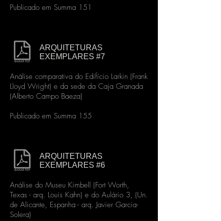
Publicado em Summa 151
ARQUITETURAS
EXEMPLARES #7
Análise comparativa do Edifício Larkin (Frank
Lloyd Wright) e da sede da Caja Granada
(Alberto Campo Baeza)
Publicado em Summa 155
ARQUITETURAS
EXEMPLARES #6
Análise do Museu Kimbell (Fort Worth,
Texas - arq. Louis Kahn) e do Aulário 3, (Un.
de Alicante, Espanha - arq. Javier Garcia-
Solera)