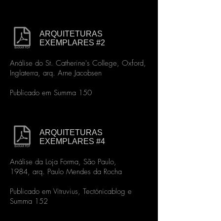
ARQUITETURAS
EXEMPLARES #2
Análise do St. Catherine's College, Oxford,
Inglaterra, arq. Arne Jacobsen
Publicado em Summa 150
ARQUITETURAS
EXEMPLARES #4
Análise da Loja Forma, São Paulo,
1984, arq. Paulo Mendes da Rocha
Publicado em Vitruvius, Tectónicablog e
Summa 152