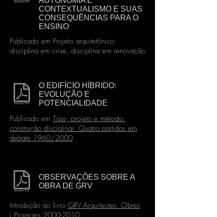
AUTONOMIA E
CONTEXTUALISMO E SUAS
CONSEQUÊNCIAS PARA O
ENSINO
Publicado em Projeto arquitetônico:
disciplina em crise, disciplina em renovação
O EDIFÍCIO HÍBRIDO:
EVOLUÇÃO E
POTENCIALIDADE
Publicado em
Tipo, projeto e método:
construção disciplinar. Quatro partidos em
debate 1960/2000
OBSERVAÇÕES SOBRE A
OBRA DE GRV
Introdução ao livro
GRV Arquitectes. Obres
i Projectes 2000-2010