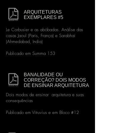
ARQUITETURAS
EXEMPLARES #5
Le Corbusier e as abóbadas. Análise das
casas Jaoul (Paris, França) e Sarabhai
(Ahmedabad, India)
Publicado em Summa 153
BANALIDADE OU
CORREÇÃO? DOIS MODOS
DE ENSINAR ARQUITETURA
Dois modos de ensinar arquitetura e suas
consequências
Publicado em Vitruvius e em Bloco #12