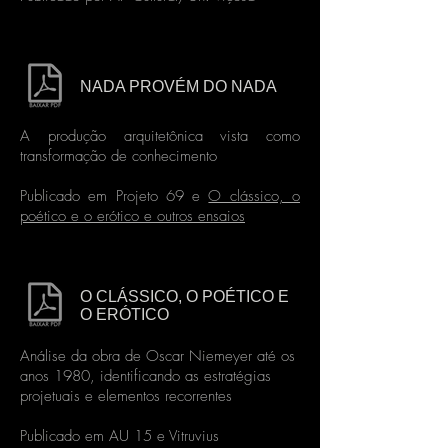
NADA PROVÉM DO NADA
A produção arquitetônica vista como
transformação de conhecimento
Publicado em Projeto 69 e
O clássico, o
poético e o erótico e outros ensaios
O CLÁSSICO, O POÉTICO E
O ERÓTICO
Análise da obra de Oscar Niemeyer até os
anos 1980, identificando as estratégias
projetuais e elementos recorrentes
Publicado em AU 15 e Vitruvius