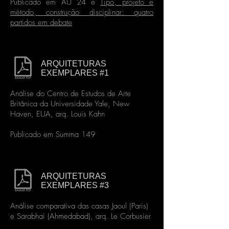
Publicado em AU 24 e
Tipo, projeto e
método, construção disciplinar: quatro
partidos em debate
ARQUITETURAS
EXEMPLARES #1
Análise do Centro de Estudos de Arte
Britânica da Universidade Yale, New
Haven, EUA, arq. Louis Kahn
Publicado em Summa 149
ARQUITETURAS
EXEMPLARES #3
Análise comparativa das casas Jaoul (Paris)
e Sarabhai (Ahmedabad), arq. Le Corbusier