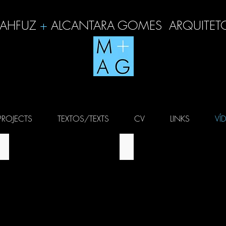
AHFUZ
+
ALCANTARA GOMES
ARQUITET
PROJECTS
TEXTOS/TEXTS
CV
LINKS
VÍ
YALE CENTER FOR BRITISH ART
MATERIAIS DE PROJETO