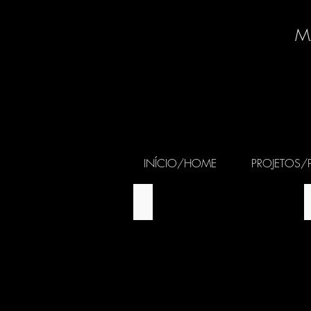
M
INÍCIO/HOME
PROJETOS/
YALE CENTER FOR BRITISH ART