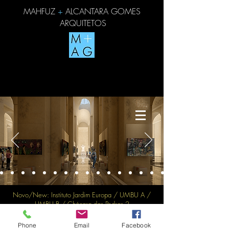
MAHFUZ
+
ALCANTARA GOMES
ARQUITETOS
Novo/New: Instituto Jardim Europa / UMBU A /
UMBU B / Chácara das Pedras 2
Atualizado em - Updated on 10/7/2025
Phone
Email
Facebook